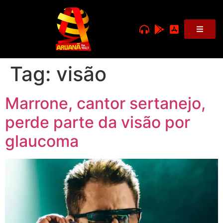
Tag:
visão
Marrone, cantor sertanejo,
perde parte da visão por
glaucoma