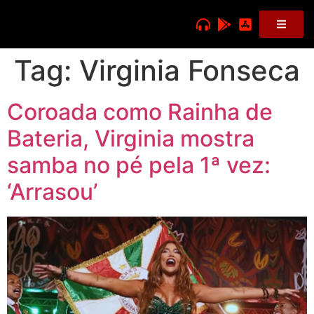
Tag:
Virginia Fonseca
Coroada como Rainha de
Bateria, Virginia mostra
samba no pé pela 1ª vez:
‘Arrasou’