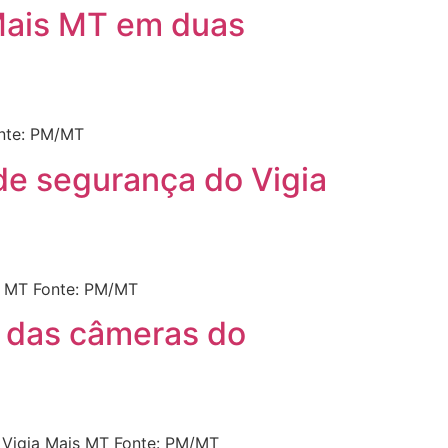
 Mais MT em duas
onte: PM/MT
de segurança do Vigia
s MT Fonte: PM/MT
io das câmeras do
a Vigia Mais MT Fonte: PM/MT