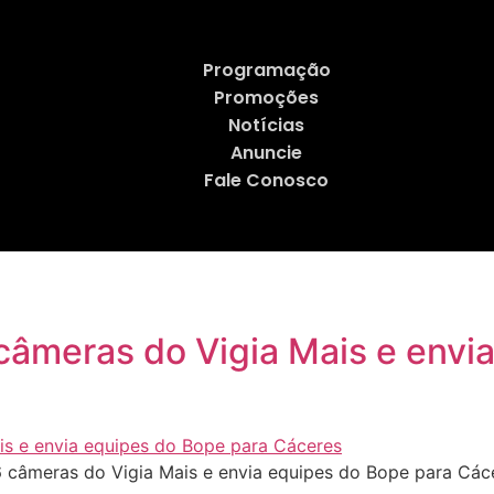
Programação
Promoções
Notícias
Anuncie
Fale Conosco
câmeras do Vigia Mais e envi
 câmeras do Vigia Mais e envia equipes do Bope para Các