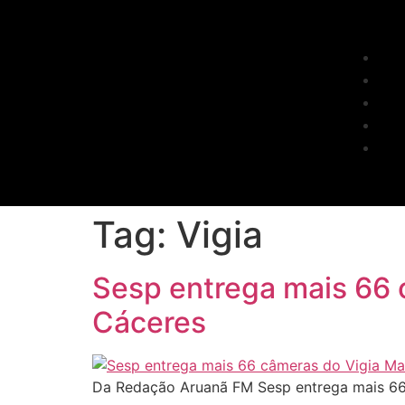
Tag:
Vigia
Sesp entrega mais 66 
Cáceres
Da Redação Aruanã FM Sesp entrega mais 66