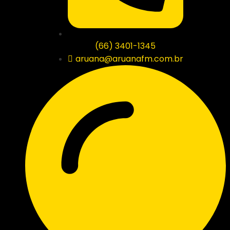
(66) 3401-1345
aruana@aruanafm.com.br