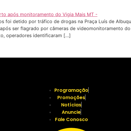
oi detido por tráfico de drogas na Praça Luís de Albuqu
após ser flagrado por câmeras de videomonitoramento do 
to, operadores identificaram […]
Programação
Promoções
Notícias
Anuncie
Fale Conosco