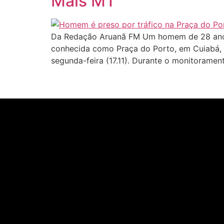
Mais MT
Da Redação Aruanã FM Um homem de 28 anos f
conhecida como Praça do Porto, em Cuiabá, 
segunda-feira (17.11). Durante o monitoramen