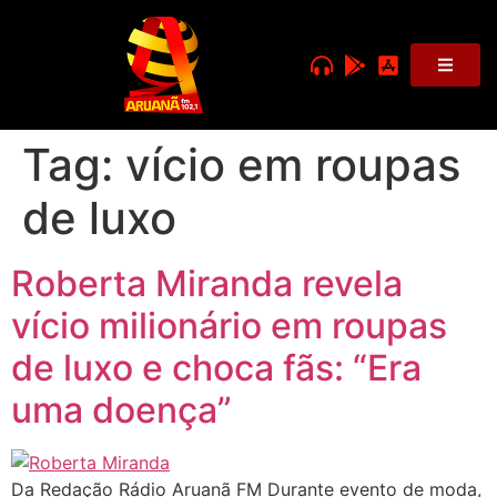
Tag:
vício em roupas
de luxo
Roberta Miranda revela
vício milionário em roupas
de luxo e choca fãs: “Era
uma doença”
Da Redação Rádio Aruanã FM Durante evento de moda,