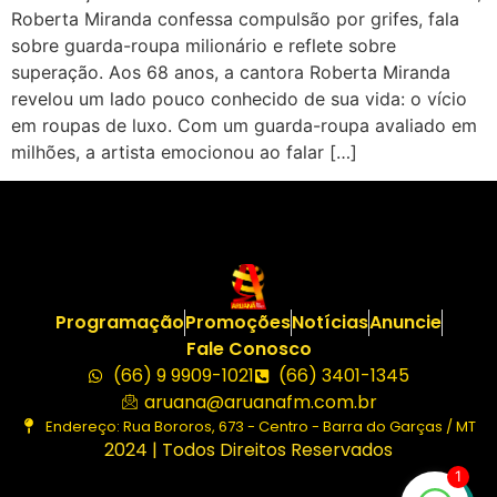
Roberta Miranda confessa compulsão por grifes, fala
sobre guarda-roupa milionário e reflete sobre
superação. Aos 68 anos, a cantora Roberta Miranda
revelou um lado pouco conhecido de sua vida: o vício
em roupas de luxo. Com um guarda-roupa avaliado em
milhões, a artista emocionou ao falar […]
Programação
Promoções
Notícias
Anuncie
Fale Conosco
(66) 9 9909-1021
(66) 3401-1345
aruana@aruanafm.com.br
Endereço: Rua Bororos, 673 - Centro - Barra do Garças / MT
2024 | Todos Direitos Reservados
1