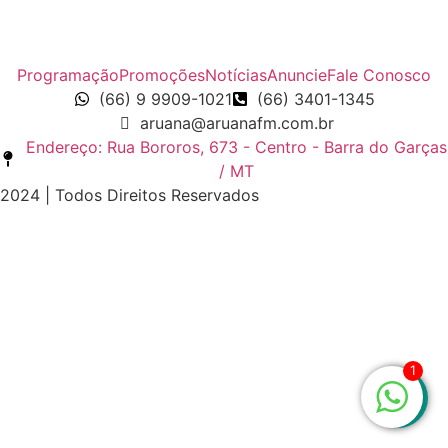
Programação
Promoções
Notícias
Anuncie
Fale Conosco
(66) 9 9909-1021
(66) 3401-1345
aruana@aruanafm.com.br
Endereço: Rua Bororos, 673 - Centro - Barra do Garças
/ MT
2024 | Todos Direitos Reservados
bet
ultrabet güncel giriş
ultrabet giriş
ultrabet
ultrabet günce
1