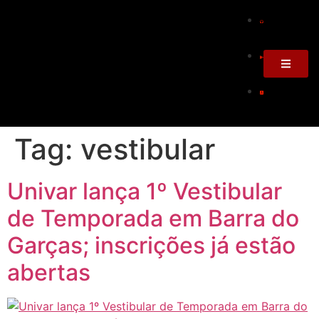
Tag:
vestibular
Univar lança 1º Vestibular
de Temporada em Barra do
Garças; inscrições já estão
abertas