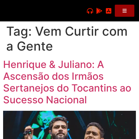
Tag:
Vem Curtir com
a Gente
Henrique & Juliano: A
Ascensão dos Irmãos
Sertanejos do Tocantins ao
Sucesso Nacional