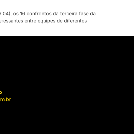
04), os 16 confrontos da terceira fase da
ressantes entre equipes de diferentes
o
m.br