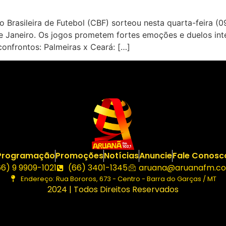
asileira de Futebol (CBF) sorteou nesta quarta-feira (09.
e Janeiro. Os jogos prometem fortes emoções e duelos inte
confrontos: Palmeiras x Ceará: […]
Programação
Promoções
Notícias
Anuncie
Fale Conosc
66) 9 9909-1021
(66) 3401-1345
aruana@aruanafm.co
Endereço: Rua Bororos, 673 - Centro - Barra do Garças / MT
2024 | Todos Direitos Reservados