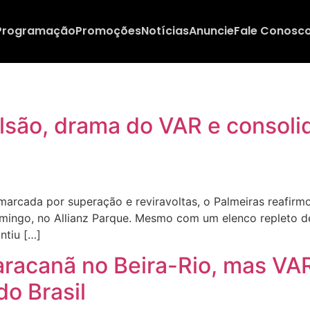
Programação
Promoções
Notícias
Anuncie
Fale Conosc
lsão, drama do VAR e consolid
rcada por superação e reviravoltas, o Palmeiras reafirmo
omingo, no Allianz Parque. Mesmo com um elenco repleto d
ntiu […]
racanã no Beira-Rio, mas VAR
do Brasil