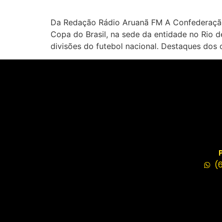
Da Redação Rádio Aruanã FM A Confederação Br
Copa do Brasil, na sede da entidade no Rio d
divisões do futebol nacional. Destaques dos 
(