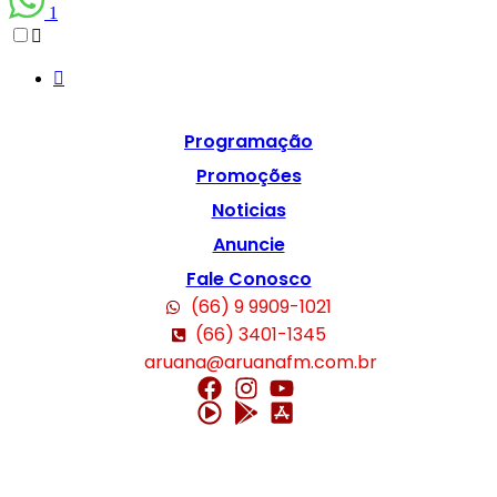
1
Programação
Promoções
Noticias
Anuncie
Fale Conosco
(66) 9 9909-1021
(66) 3401-1345
aruana@aruanafm.com.br
güncel giriş
casibom giriş
casibom
casibom güncel giriş
casibom giriş