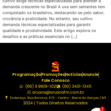
cultivo exige técnicas especializadas para atender à
demanda crescente no Brasil A uva sem sementes tem
conquistado os brasileiros, destacando-se pelo sabor,
crocância e praticidade. No entanto, seu cultivo
demanda técnicas especializadas para garantir
qualidade e produtividade. Este artigo explora os
desafios e as práticas essenciais no […]
Programação
Promoções
Notícias
Anuncie
Fale Conosco
(66) 9 9909-1021
(66) 3401-1345
aruana@aruanafm.com.br
Endereço: Rua Bororos, 673 - Centro - Barra do Garças / MT
2024 | Todos Direitos Reservados
1