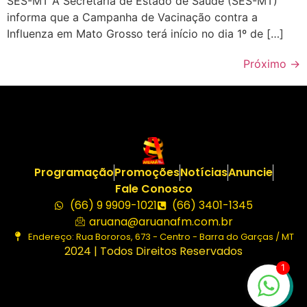
SES-MT A Secretaria de Estado de Saúde (SES-MT)
informa que a Campanha de Vacinação contra a
Influenza em Mato Grosso terá início no dia 1º de […]
Próximo
→
Programação
Promoções
Notícias
Anuncie
Fale Conosco
(66) 9 9909-1021
(66) 3401-1345
aruana@aruanafm.com.br
Endereço: Rua Bororos, 673 - Centro - Barra do Garças / MT
2024 | Todos Direitos Reservados
1