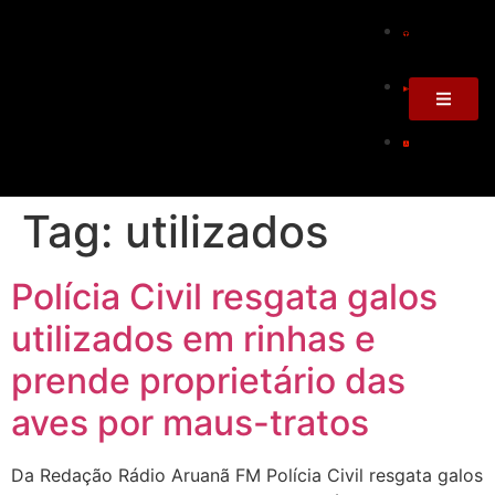
Tag:
utilizados
Polícia Civil resgata galos
utilizados em rinhas e
prende proprietário das
aves por maus-tratos
Da Redação Rádio Aruanã FM Polícia Civil resgata galos