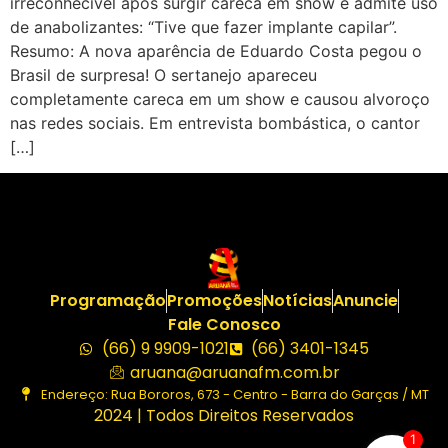
irreconhecível após surgir careca em show e admite uso
de anabolizantes: “Tive que fazer implante capilar”.
Resumo: A nova aparência de Eduardo Costa pegou o
Brasil de surpresa! O sertanejo apareceu
completamente careca em um show e causou alvoroço
nas redes sociais. Em entrevista bombástica, o cantor
[…]
Programação
Promoções
Notícias
Anuncie
Fale Conosco
(66) 9 9909-1021
(66) 3401-1345
aruana@aruanafm.com.br
Endereço: Rua Bororos, 673 - Centro - Barra do Garças / MT
2024 | Todos Direitos Reservados
1