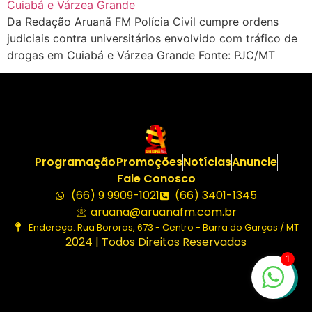
Da Redação Aruanã FM Polícia Civil cumpre ordens
judiciais contra universitários envolvido com tráfico de
drogas em Cuiabá e Várzea Grande Fonte: PJC/MT
Programação
Promoções
Notícias
Anuncie
Fale Conosco
(66) 9 9909-1021
(66) 3401-1345
aruana@aruanafm.com.br
Endereço: Rua Bororos, 673 - Centro - Barra do Garças / MT
2024 | Todos Direitos Reservados
1