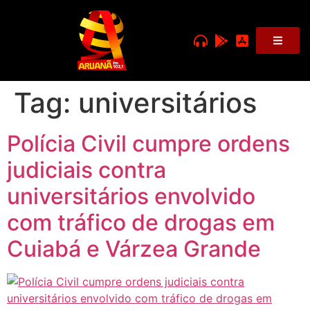
Tag:
universitários
Polícia Civil cumpre ordens
judiciais contra
universitários envolvido
com tráfico de drogas em
Cuiabá e Várzea Grande