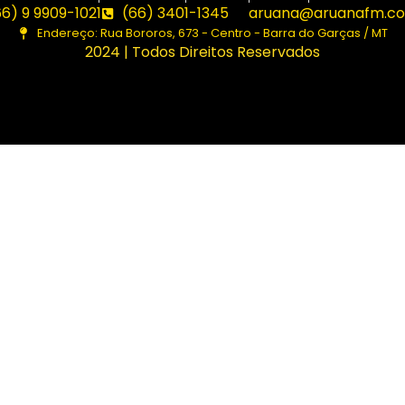
66) 9 9909-1021
(66) 3401-1345
aruana@aruanafm.co
Endereço: Rua Bororos, 673 - Centro - Barra do Garças / MT
2024 | Todos Direitos Reservados
cel giriş
starzbet giriş
starzbet
starzbet güncel giriş
starzb