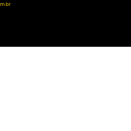
m.br
et giriş
starzbet
xslot güncel giriş
xslot giriş
xslot
xslot gün