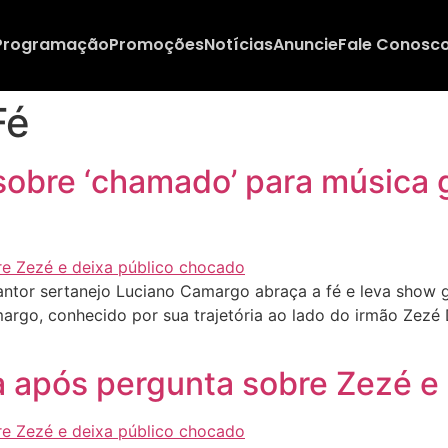
Programação
Promoções
Notícias
Anuncie
Fale Conosc
Fé
sobre ‘chamado’ para música 
tor sertanejo Luciano Camargo abraça a fé e leva show go
argo, conhecido por sua trajetória ao lado do irmão Zezé
 após pergunta sobre Zezé e