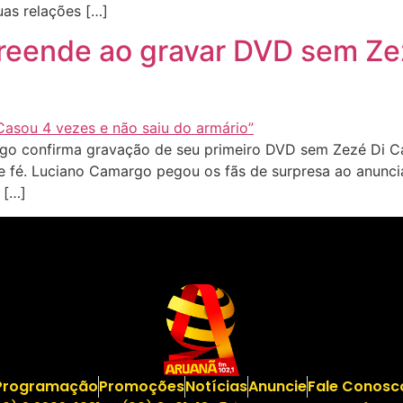
as relações […]
reende ao gravar DVD sem Ze
o confirma gravação de seu primeiro DVD sem Zezé Di C
e fé. Luciano Camargo pegou os fãs de surpresa ao anuncia
 […]
Programação
Promoções
Notícias
Anuncie
Fale Conosc