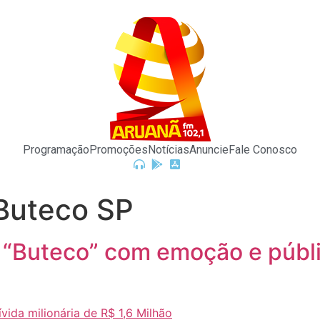
Programação
Promoções
Notícias
Anuncie
Fale Conosco
Buteco SP
 “Buteco” com emoção e públ