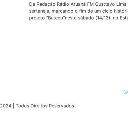
Da Redação Rádio Aruanã FM Gusttavo Lima e
sertaneja, marcando o fim de um ciclo histór
projeto “Buteco”neste sábado (14/12), no Es
2024 | Todos Direitos Reservados
et
starzbet güncel giriş
starzbet giriş
starzbet
starzbet gün