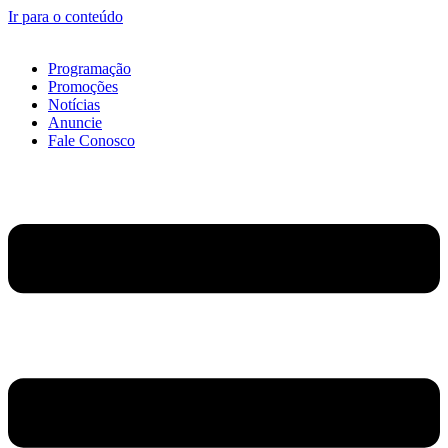
Ir para o conteúdo
Programação
Promoções
Notícias
Anuncie
Fale Conosco