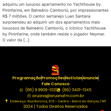
adquiriu um luxuoso apartamento no Yachthouse by
Pininfarina, em Balneário Camboriú, por impressionantes
R$ 7 milhões. O cantor sertanejo Luan Santana
surpreendeu ao adquirir um dos apartamentos mais
luxuosos de Balneário Camboriú, o icônico Yachthouse
by Pininfarina, onde também reside o jogador Neymar.
O valor da […]
Programação
Promoções
Notícias
Anuncie
Fale Conosco
(66) 9 9909-1021
(66) 3401-1345
aruana@aruanafm.com.br
Endereço: Rua Bororos, 673 - Centro - Barra do Garças / MT
2024 | Todos Direitos Reservados