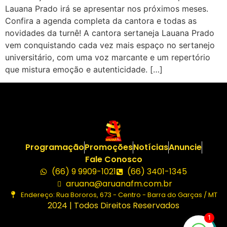
Lauana Prado irá se apresentar nos próximos meses.
Confira a agenda completa da cantora e todas as
novidades da turnê! A cantora sertaneja Lauana Prado
vem conquistando cada vez mais espaço no sertanejo
universitário, com uma voz marcante e um repertório
que mistura emoção e autenticidade. […]
Programação
Promoções
Notícias
Anuncie
Fale Conosco
(66) 9 9909-1021
(66) 3401-1345
aruana@aruanafm.com.br
Endereço: Rua Bororos, 673 - Centro - Barra do Garças / MT
2024 | Todos Direitos Reservados
1