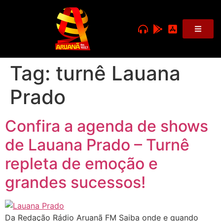
Tag:
turnê Lauana
Prado
Confira a agenda de shows
de Lauana Prado – Turnê
repleta de emoção e
grandes sucessos!
Da Redação Rádio Aruanã FM Saiba onde e quando