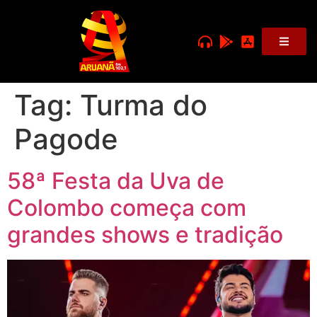
Tag:
Turma do
Pagode
58ª Festa da Uva de
Colombo começa com
grandes shows e tradição