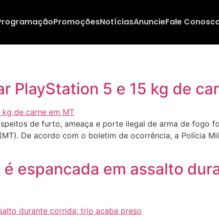
Programação
Promoções
Notícias
Anuncie
Fale Conosc
ar PlayStation 5 e 15 kg de c
eitos de furto, ameaça e porte ilegal de arma de fogo for
MT). De acordo com o boletim de ocorrência, a Polícia Mi
o é espancada em assalto dura