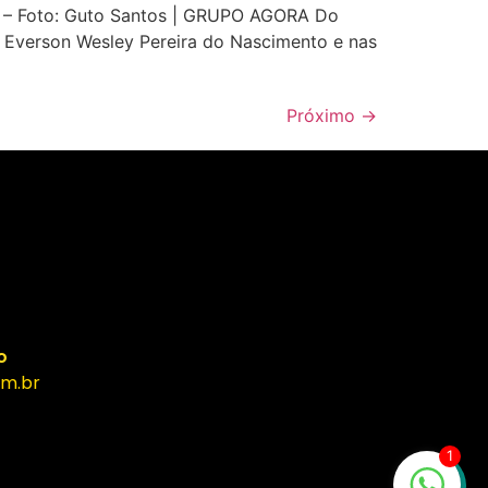
e – Foto: Guto Santos | GRUPO AGORA Do
e Everson Wesley Pereira do Nascimento e nas
Próximo
→
o
m.br
1