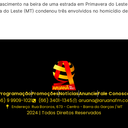
Nascimento na beira de uma estrada em Primavera do Lest
era do Leste (MT) condenou três envolvidos no homicídio d
Programação
Promoções
Notícias
Anuncie
Fale Conosc
66) 9 9909-1021
(66) 3401-1345
aruana@aruanafm.co
Endereço: Rua Bororos, 673 - Centro - Barra do Garças / MT
2024 | Todos Direitos Reservados