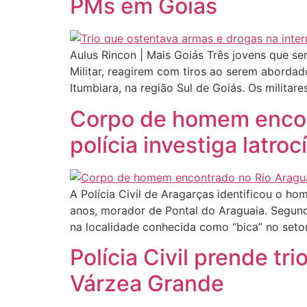
PMs em Goiás
Aulus Rincon | Mais Goiás Três jovens que se
Militar, reagirem com tiros ao serem aborda
Itumbiara, na região Sul de Goiás. Os milita
Corpo de homem encontr
polícia investiga latroc
A Polícia Civil de Aragarças identificou o h
anos, morador de Pontal do Araguaia. Segundo
na localidade conhecida como “bica” no setor
Polícia Civil prende tr
Várzea Grande