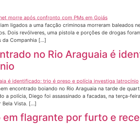
riam ligados a uma facção criminosa morreram baleados nes
dos. Dois revólveres, uma pistola e porções de drogas for
res da Companhia […]
ado no Rio Araguaia é identi
ínio
omem encontrado boiando no Rio Araguaia na tarde de quart
 a polícia, Diego foi assassinado a facadas, na terça-feir
 Bela Vista. […]
io em flagrante por furto e re