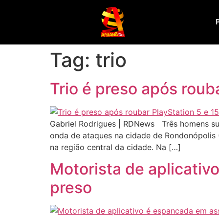
Tag:
trio
Trio é preso após roub
Gabriel Rodrigues | RDNews Três homens susp
onda de ataques na cidade de Rondonópolis (
na região central da cidade. Na […]
Motorista de aplicativ
preso