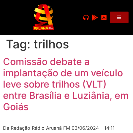
Tag:
trilhos
Comissão debate a
implantação de um veículo
leve sobre trilhos (VLT)
entre Brasília e Luziânia, em
Goiás
Da Redação Rádio Aruanã FM 03/06/2024 – 14:11