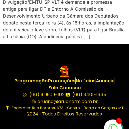
Divulgação/EMTU-SP VLT é demanda e promessa
antiga para ligar DF e Entorno A Comissão de
Desenvolvimento Urbano da Câmara dos Deputados
debate nesta terça-feira (4), às 16 horas, a implantação
de um veículo leve sobre trilhos (VLT) para ligar Brasília
a Luziânia (GO). A audiência pública […]
Programação
Promoções
Notícias
Anuncie
Fale Conosco
(66) 9 9909-1021
(66) 3401-1345
aruana@aruanafm.com.br
Endereço: Rua Bororos, 673 - Centro - Barra do Garças / MT
2024 | Todos Direitos Reservados
1