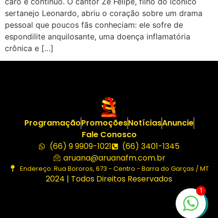
caro e contínuo. O cantor Zé Felipe, filho do icônico
sertanejo Leonardo, abriu o coração sobre um drama
pessoal que poucos fãs conheciam: ele sofre de
espondilite anquilosante, uma doença inflamatória
crônica e […]
Programação
Promoções
Notícias
Anuncie
Fale Conosco
(66) 9 9909-1021
(66) 3401-1345
aruana@aruanafm.com.br
Endereço: Rua Bororos, 673 - Centro - Barra do Garças / MT
2024 | Todos Direitos Reservados
1