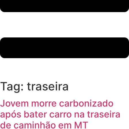
Tag:
traseira
Jovem morre carbonizado
após bater carro na traseira
de caminhão em MT