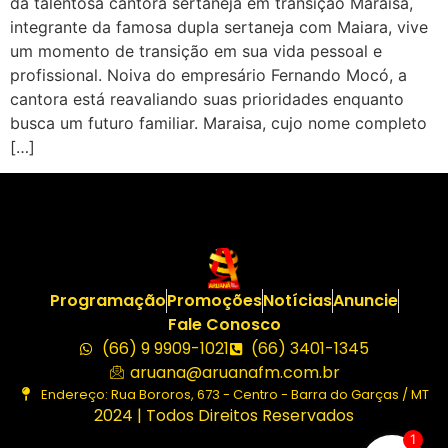
da talentosa cantora sertaneja em transição Maraisa,
integrante da famosa dupla sertaneja com Maiara, vive
um momento de transição em sua vida pessoal e
profissional. Noiva do empresário Fernando Mocó, a
cantora está reavaliando suas prioridades enquanto
busca um futuro familiar. Maraisa, cujo nome completo
[…]
Programação
Promoções
Notícias
Anuncie
Fale Conosco
(66) 9 9909-1021
(66) 3401-1345
aruana@aruanafm.com.br
Endereço: Rua Bororos, 673 - Centro - Barra do Garças / MT
2024 | Todos Direitos Reservados
1