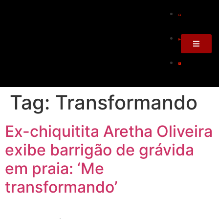
Tag:
Transformando
Ex-chiquitita Aretha Oliveira
exibe barrigão de grávida
em praia: ‘Me
transformando’