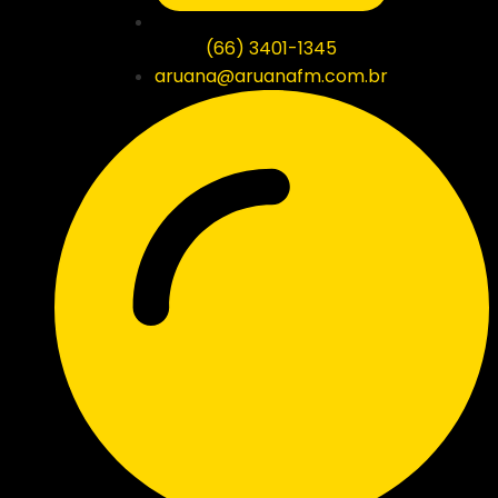
(66) 3401-1345
aruana@aruanafm.com.br