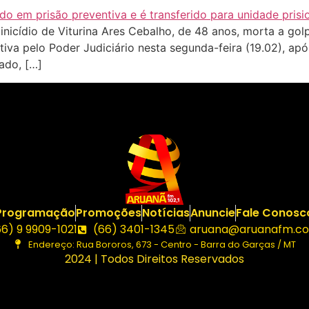
icídio de Viturina Ares Cebalho, de 48 anos, morta a gol
iva pelo Poder Judiciário nesta segunda-feira (19.02), apó
ado, […]
Programação
Promoções
Notícias
Anuncie
Fale Conosc
66) 9 9909-1021
(66) 3401-1345
aruana@aruanafm.co
Endereço: Rua Bororos, 673 - Centro - Barra do Garças / MT
2024 | Todos Direitos Reservados