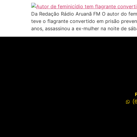
Da Redação Rádio Aruanã FM O autor do femin
teve o flagrante convertido em prisão prevent
anos, assassinou a ex-mulher na noite de sáb
(