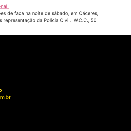
pes de faca na noite de sábado, em Cáceres,
s representação da Polícia Civil. W.C.C., 50
o
m.br