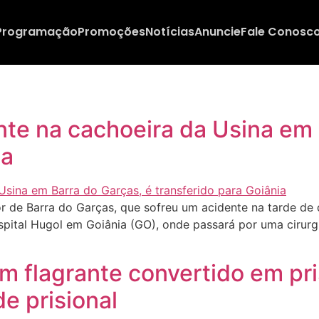
Programação
Promoções
Notícias
Anuncie
Fale Conosc
nte na cachoeira da Usina em 
ia
r de Barra do Garças, que sofreu um acidente na tarde de
Hospital Hugol em Goiânia (GO), onde passará por uma ciru
em flagrante convertido em pri
de prisional