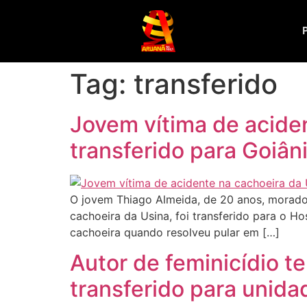
Tag:
transferido
Jovem vítima de acide
transferido para Goiân
O jovem Thiago Almeida, de 20 anos, morado
cachoeira da Usina, foi transferido para o 
cachoeira quando resolveu pular em […]
Autor de feminicídio t
transferido para unida