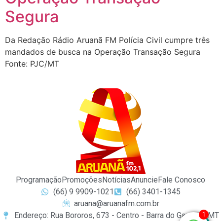
Segura
Da Redação Rádio Aruanã FM Polícia Civil cumpre três
mandados de busca na Operação Transação Segura
Fonte: PJC/MT
Programação
Promoções
Notícias
Anuncie
Fale Conosco
(66) 9 9909-1021
(66) 3401-1345
aruana@aruanafm.com.br
1
Endereço: Rua Bororos, 673 - Centro - Barra do Garças / MT