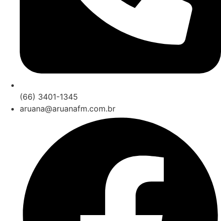
(66) 3401-1345
aruana@aruanafm.com.br