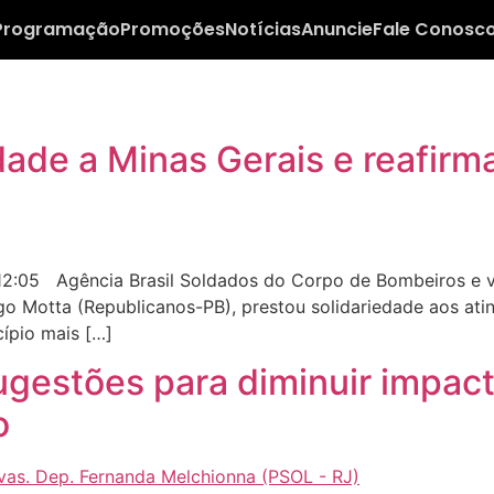
Programação
Promoções
Notícias
Anuncie
Fale Conosc
dade a Minas Gerais e reafir
2:05 Agência Brasil Soldados do Corpo de Bombeiros e vo
o Motta (Republicanos-PB), prestou solidariedade aos ati
ípio mais […]
gestões para diminuir impact
o