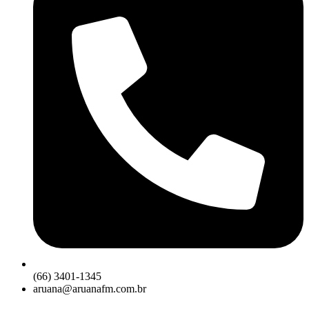
(66) 3401-1345
aruana@aruanafm.com.br