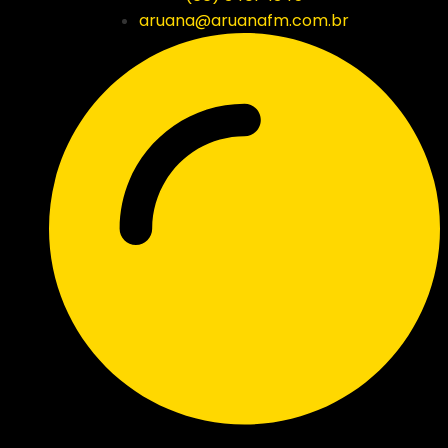
aruana@aruanafm.com.br