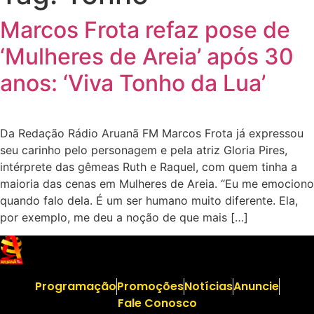
Marcos Frota refaz pose de
‘Mulheres de Areia’ após 30
anos: ‘Viva Tonho da Lua’
Da Redação Rádio Aruanã FM Marcos Frota já expressou
seu carinho pelo personagem e pela atriz Gloria Pires,
intérprete das gêmeas Ruth e Raquel, com quem tinha a
maioria das cenas em Mulheres de Areia. “Eu me emociono
quando falo dela. É um ser humano muito diferente. Ela,
por exemplo, me deu a noção de que mais […]
Programação
Promoções
Notícias
Anuncie
Fale Conosco