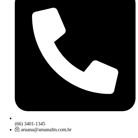
(66) 3401-1345
aruana@aruanafm.com.br