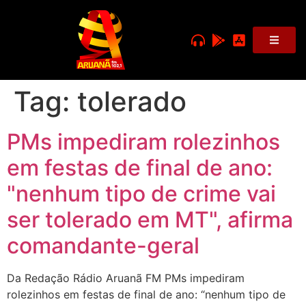
Tag:
tolerado
PMs impediram rolezinhos
em festas de final de ano:
"nenhum tipo de crime vai
ser tolerado em MT", afirma
comandante-geral
Da Redação Rádio Aruanã FM PMs impediram
rolezinhos em festas de final de ano: “nenhum tipo de