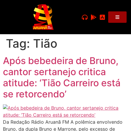
Tag:
Tião
Após bebedeira de Bruno,
cantor sertanejo critica
atitude: ‘Tião Carreiro está
se retorcendo’
Da Redação Rádio Aruanã FM A polêmica envolvendo
Bruno, da dupla Bruno e Marrone, pelo excesso de