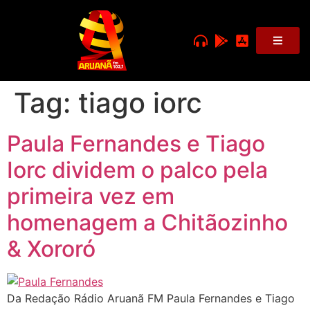
Tag:
tiago iorc
Paula Fernandes e Tiago
Iorc dividem o palco pela
primeira vez em
homenagem a Chitãozinho
& Xororó
Da Redação Rádio Aruanã FM Paula Fernandes e Tiago