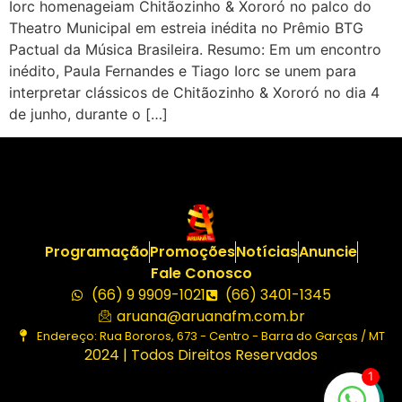
Iorc homenageiam Chitãozinho & Xororó no palco do
Theatro Municipal em estreia inédita no Prêmio BTG
Pactual da Música Brasileira. Resumo: Em um encontro
inédito, Paula Fernandes e Tiago Iorc se unem para
interpretar clássicos de Chitãozinho & Xororó no dia 4
de junho, durante o […]
Programação
Promoções
Notícias
Anuncie
Fale Conosco
(66) 9 9909-1021
(66) 3401-1345
aruana@aruanafm.com.br
Endereço: Rua Bororos, 673 - Centro - Barra do Garças / MT
2024 | Todos Direitos Reservados
1