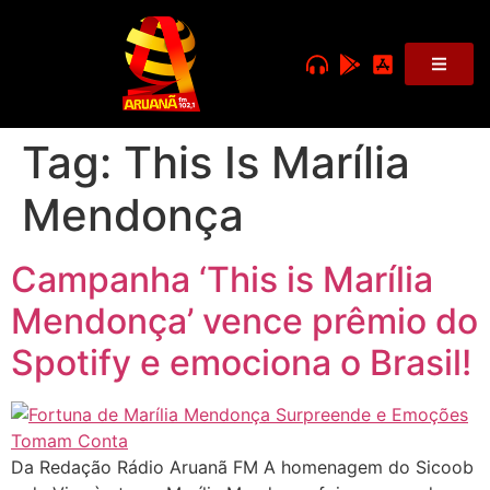
Tag:
This Is Marília
Mendonça
Campanha ‘This is Marília
Mendonça’ vence prêmio do
Spotify e emociona o Brasil!
Da Redação Rádio Aruanã FM A homenagem do Sicoob