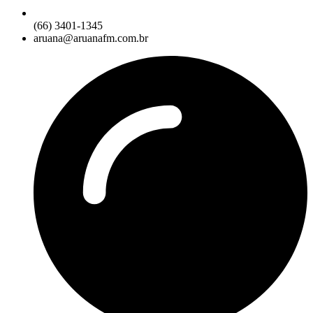
(66) 3401-1345
aruana@aruanafm.com.br