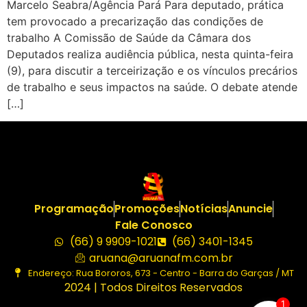
Marcelo Seabra/Agência Pará Para deputado, prática
tem provocado a precarização das condições de
trabalho A Comissão de Saúde da Câmara dos
Deputados realiza audiência pública, nesta quinta-feira
(9), para discutir a terceirização e os vínculos precários
de trabalho e seus impactos na saúde. O debate atende
[…]
Programação
Promoções
Notícias
Anuncie
Fale Conosco
(66) 9 9909-1021
(66) 3401-1345
aruana@aruanafm.com.br
Endereço: Rua Bororos, 673 - Centro - Barra do Garças / MT
2024 | Todos Direitos Reservados
1