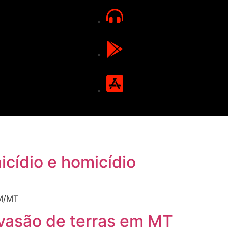
icídio e homicídio
PM/MT
nvasão de terras em MT