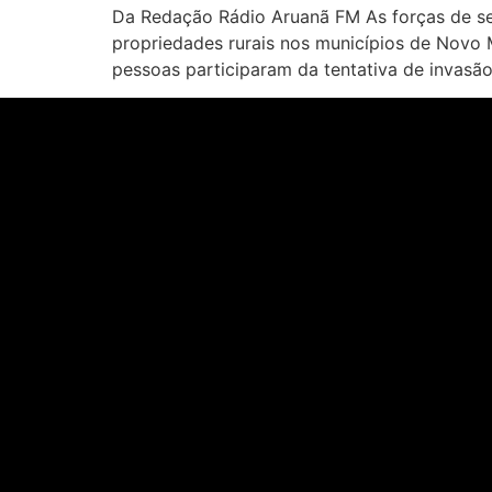
Da Redação Rádio Aruanã FM As forças de se
propriedades rurais nos municípios de Novo
pessoas participaram da tentativa de invasão