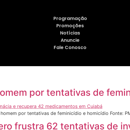
Programação
Promoções
Notícias
Anuncie
Fale Conosco
 homem por tentativas de femin
 homem por tentativas de feminicídio e homicídio Fonte: 
ro frustra 62 tentativas de i