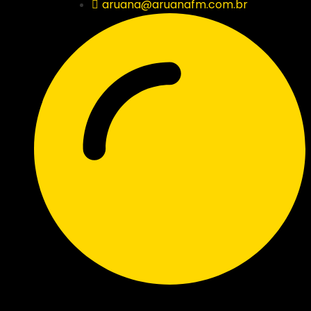
aruana@aruanafm.com.br