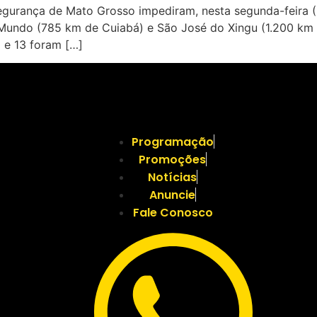
gurança de Mato Grosso impediram, nesta segunda-feira (2
 Mundo (785 km de Cuiabá) e São José do Xingu (1.200 k
 e 13 foram […]
Programação
Promoções
Notícias
Anuncie
Fale Conosco