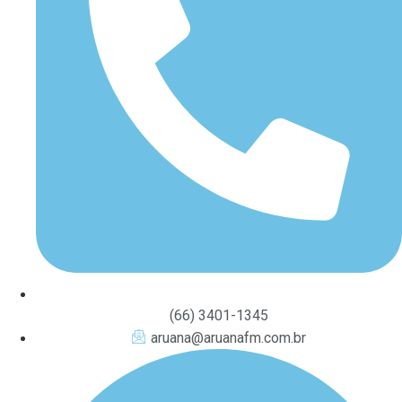
(66) 3401-1345
aruana@aruanafm.com.br