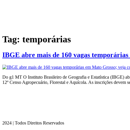
Tag:
temporárias
IBGE abre mais de 160 vagas temporárias 
Do g1 MT O Instituto Brasileiro de Geografia e Estatística (IBGE) ab
12º Censo Agropecuário, Florestal e Aquícola. As inscrições devem ser
2024 | Todos Direitos Reservados