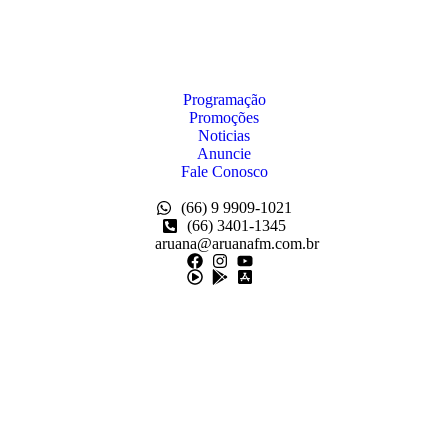
Programação
Promoções
Noticias
Anuncie
Fale Conosco
(66) 9 9909-1021
(66) 3401-1345
aruana@aruanafm.com.br
tarzbet
starzbet güncel giriş
starzbet giriş
starzbet
xslot güncel giriş
xslot