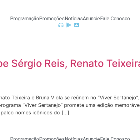
Programação
Promoções
Notícias
Anuncie
Fale Conosco
be Sérgio Reis, Renato Teixeir
to Teixeira e Bruna Viola se reúnem no “Viver Sertanejo”, 
programa “Viver Sertanejo“ promete uma edição memorável
 palco nomes icônicos do […]
Programação
Promoções
Notícias
Anuncie
Fale Conosco