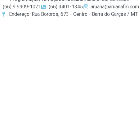
(66) 9 9909-1021
(66) 3401-1345
aruana@aruanafm.com
Endereço: Rua Bororos, 673 - Centro - Barra do Garças / MT
cel giriş
starzbet giriş
starzbet
starzbet güncel giriş
starzb