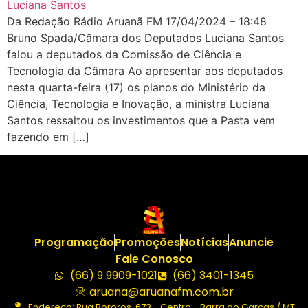
Da Redação Rádio Aruanã FM 17/04/2024 – 18:48
Bruno Spada/Câmara dos Deputados Luciana Santos
falou a deputados da Comissão de Ciência e
Tecnologia da Câmara Ao apresentar aos deputados
nesta quarta-feira (17) os planos do Ministério da
Ciência, Tecnologia e Inovação, a ministra Luciana
Santos ressaltou os investimentos que a Pasta vem
fazendo em […]
Programação
Promoções
Notícias
Anuncie
Fale Conosco
(66) 9 9909-1021
(66) 3401-1345
aruana@aruanafm.com.br
Endereço: Rua Bororos, 673 - Centro - Barra do Garças / MT