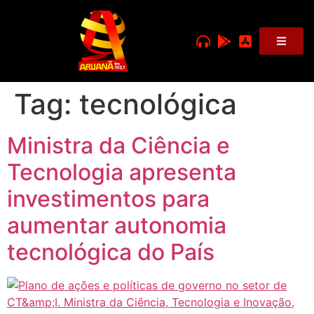
Tag:
tecnológica
Ministra da Ciência e
Tecnologia apresenta
investimentos para
aumentar autonomia
tecnológica do País