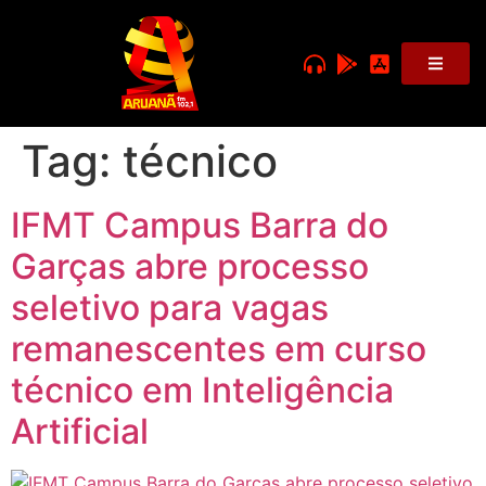
Tag:
técnico
IFMT Campus Barra do
Garças abre processo
seletivo para vagas
remanescentes em curso
técnico em Inteligência
Artificial