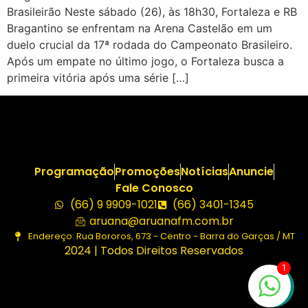
Brasileirão Neste sábado (26), às 18h30, Fortaleza e RB
Bragantino se enfrentam na Arena Castelão em um
duelo crucial da 17ª rodada do Campeonato Brasileiro.
Após um empate no último jogo, o Fortaleza busca a
primeira vitória após uma série […]
Programação
Promoções
Notícias
Anuncie
Fale Conosco
(66) 9 9909-1021
(66) 3401-1345
aruana@aruanafm.com.br
Endereço: Rua Bororos, 673 - Centro - Barra do Garças / MT
2024 | Todos Direitos Reservados
1