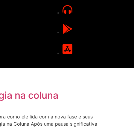
gia na coluna
ra como ele lida com a nova fase e seus
ia na Coluna Após uma pausa significativa