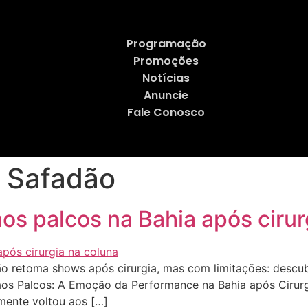
Programação
Promoções
Notícias
Anuncie
Fale Conosco
 Safadão
os palcos na Bahia após cirur
 retoma shows após cirurgia, mas com limitações: descub
aos Palcos: A Emoção da Performance na Bahia após Cirurg
mente voltou aos […]