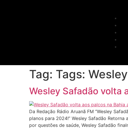
Tag:
Tags: Wesley
Wesley Safadão volta a
Da Redação Rádio Aruanã FM “Wesley Safadão
planos para 2024!” Wesley Safadão Retorna 
por questões de saúde, Wesley Safadão final