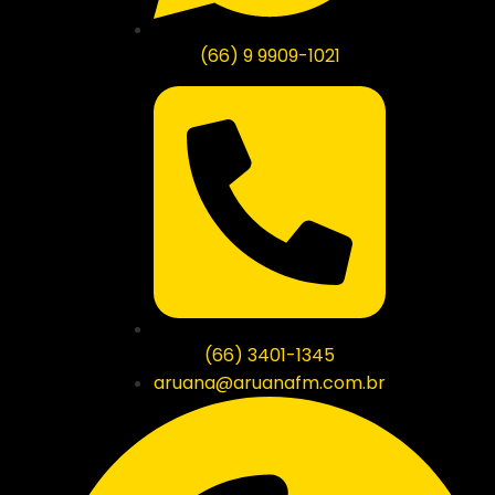
(66) 9 9909-1021
(66) 3401-1345
aruana@aruanafm.com.br